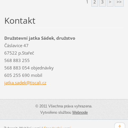
1
2
3
>
>>
Kontakt
Družstevní jatka Sádek, družstvo
Čáslavice 47
67522 p.Stařeč
568 883 255
568 883 054 objednávky
605 255 690 mobil
jatka.sa
dek@tisc
ali.cz
© 2011 Všechna práva vyhrazena.
Vytvořeno službou
Webnode