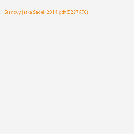
Stanovy Jatka Sádek 2014.pdf (5237676)