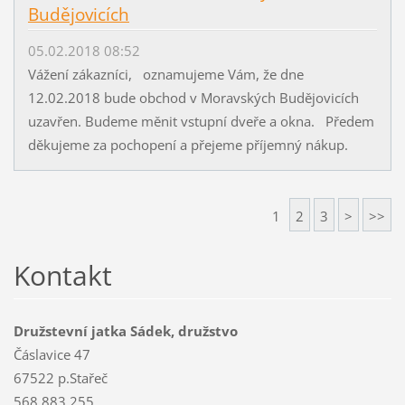
Budějovicích
05.02.2018 08:52
Vážení zákazníci, oznamujeme Vám, že dne
12.02.2018 bude obchod v Moravských Budějovicích
uzavřen. Budeme měnit vstupní dveře a okna. Předem
děkujeme za pochopení a přejeme příjemný nákup.
1
2
3
>
>>
Kontakt
Družstevní jatka Sádek, družstvo
Čáslavice 47
67522 p.Stařeč
568 883 255