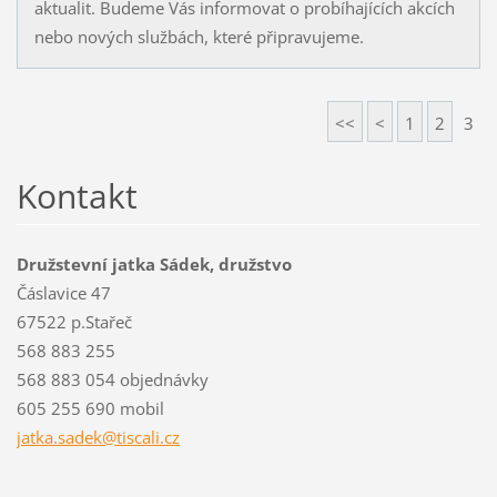
aktualit. Budeme Vás informovat o probíhajících akcích
nebo nových službách, které připravujeme.
<<
<
1
2
3
Kontakt
Družstevní jatka Sádek, družstvo
Čáslavice 47
67522 p.Stařeč
568 883 255
568 883 054 objednávky
605 255 690 mobil
jatka.sa
dek@tisc
ali.cz