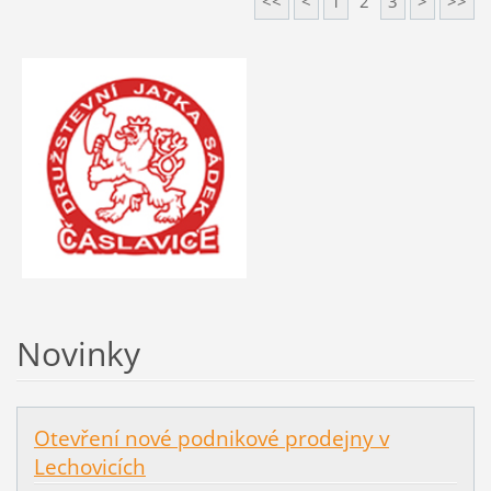
<<
<
1
2
3
>
>>
Novinky
Otevření nové podnikové prodejny v
Lechovicích