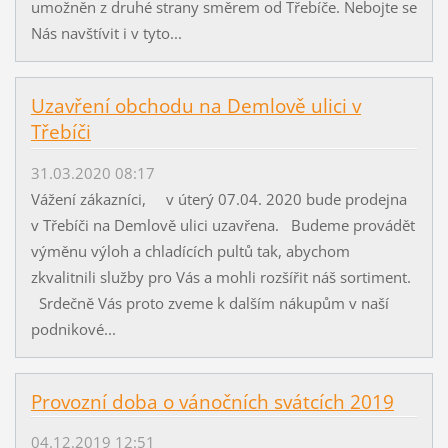
umožněn z druhé strany směrem od Třebíče. Nebojte se
Nás navštívit i v tyto...
Uzavření obchodu na Demlově ulici v
Třebíči
31.03.2020 08:17
Vážení zákazníci, v úterý 07.04. 2020 bude prodejna
v Třebíči na Demlově ulici uzavřena. Budeme provádět
výměnu výloh a chladících pultů tak, abychom
zkvalitnili služby pro Vás a mohli rozšířit náš sortiment.
Srdečně Vás proto zveme k dalším nákupům v naší
podnikové...
Provozní doba o vánočních svátcích 2019
04.12.2019 12:51