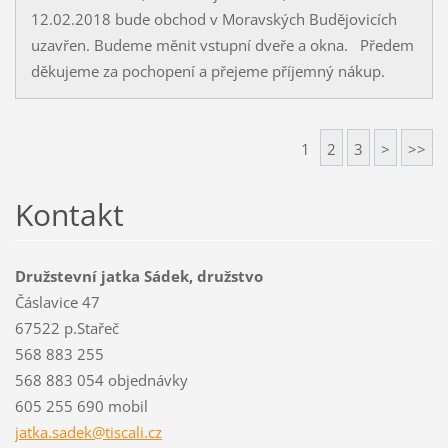
12.02.2018 bude obchod v Moravských Budějovicích
uzavřen. Budeme měnit vstupní dveře a okna. Předem
děkujeme za pochopení a přejeme příjemný nákup.
1
2
3
>
>>
Kontakt
Družstevní jatka Sádek, družstvo
Čáslavice 47
67522 p.Stařeč
568 883 255
568 883 054 objednávky
605 255 690 mobil
jatka.sa
dek@tisc
ali.cz