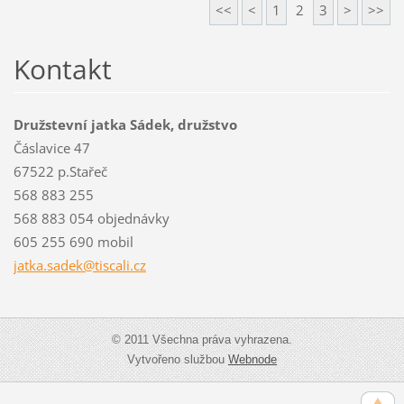
<<
<
1
2
3
>
>>
Kontakt
Družstevní jatka Sádek, družstvo
Čáslavice 47
67522 p.Stařeč
568 883 255
568 883 054 objednávky
605 255 690 mobil
jatka.sa
dek@tisc
ali.cz
© 2011 Všechna práva vyhrazena.
Vytvořeno službou
Webnode