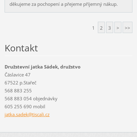
děkujeme za pochopení a přejeme příjemný nákup.
1
2
3
>
>>
Kontakt
Družstevní jatka Sádek, družstvo
Čáslavice 47
67522 p.Stařeč
568 883 255
568 883 054 objednávky
605 255 690 mobil
jatka.sa
dek@tisc
ali.cz