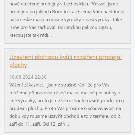
nově otevřené prodejny v Lechovicích. Převzali jsme
prodejnu po jatkách Borotice, a chceme Vám nabídnout
naše české maso a masné výrobky z naší výroby. Také
jsme pro Vás zachovali Borotickou pálivou cigáru,
kterou jste tak rádi...
Uzavření obchodu kvůli rozšíření prodejní
plochy
18.08.2024 22:30
Vážení zákazníci, jseme strašně rádi, že pro Vás
můžeme připravovat různé maso, masné pochutiny a
jiné výrobky, proto jsme se rozhodli rozšířit prodejnu o
prodejní plochu. Proto Vás prosíme o schovívavost na
dobu kdy musíme uzavřít obchod a to v termínu od 2.
září do 11. září. Od 12. září...